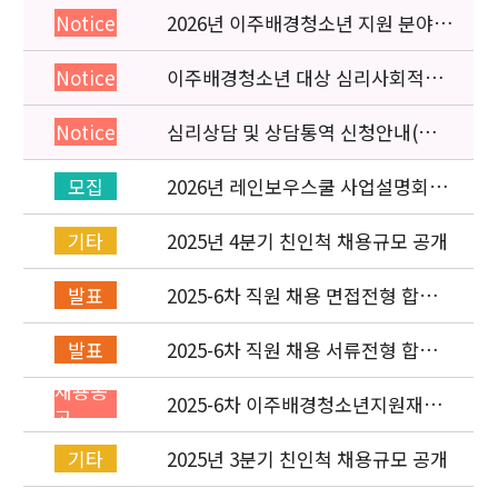
2026년 이주배경청소년 지원 분야
Notice
종사자 역량강화 교육 일정 안내
이주배경청소년 대상 심리사회적응
Notice
검사 연수동영상 개편 안내
심리상담 및 상담통역 신청안내(의뢰
Notice
서첨부)
2026년 레인보우스쿨 사업설명회(온
모집
라인) 안내
2025년 4분기 친인척 채용규모 공개
기타
2025-6차 직원 채용 면접전형 합격
발표
자 발표 및 적격심사 안내
2025-6차 직원 채용 서류전형 합격
발표
자 발표 및 면접전형 안내
채용공
2025-6차 이주배경청소년지원재단
고
직원(기획운영실) 채용공고
(~11/16)
2025년 3분기 친인척 채용규모 공개
기타