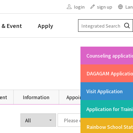
login
sign up
Lan
 & Event
Apply
Counseling applicati
DAGAGAM Applicati
Visit Application
ent
Information
Appointment
Other
Application for Train
Rainbow School Sta