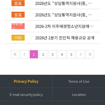
2026년도 "상담통역지원사(중, 베,
발표
러, 몽)" 면접심사 합격자 발표
2026년도 "상담통역지원사(중, 베,
발표
러, 몽)" 서류심사 합격자 발표
채용공
2026-2차 이주배경청소년지원재단
고
직원(기획운영실/사업운영부/개발
협력부) 채용공고 (~4/26)
2026년 1분기 친인척 채용규모 공개
기타
1
2
3
4
5
Privacy Policy
Terms of Use
E-mail security policy
Location