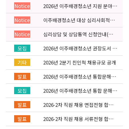
2026년 이주배경청소년 지원 분야
Notice
종사자 역량강화 교육 일정 안내
이주배경청소년 대상 심리사회적응
Notice
검사 연수동영상 개편 안내
심리상담 및 상담통역 신청안내(의뢰
Notice
서첨부)
2026년 이주배경청소년 권장도서 목
모집
록 구성을 위한 청소년 참여 이벤트
안내
2026년 2분기 친인척 채용규모 공개
기타
2026년 이주배경청소년 통합문해력
발표
교육지원사업 수행기관 선정 결과 발
표
2026년 이주배경청소년 통합 문해력
모집
교육지원 사업 위탁기관 신청 공고
2026-2차 직원 채용 면접전형 합격
발표
자 발표 및 적격심사 안내
2026-2차 직원 채용 서류전형 합격
발표
자 발표 및 면접전형 안내