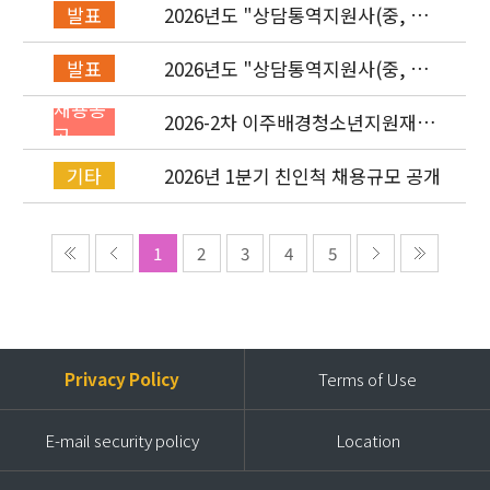
2026년도 "상담통역지원사(중, 베,
발표
러, 몽)" 면접심사 합격자 발표
2026년도 "상담통역지원사(중, 베,
발표
러, 몽)" 서류심사 합격자 발표
채용공
2026-2차 이주배경청소년지원재단
고
직원(기획운영실/사업운영부/개발
협력부) 채용공고 (~4/26)
2026년 1분기 친인척 채용규모 공개
기타
1
2
3
4
5
Privacy Policy
Terms of Use
E-mail security policy
Location