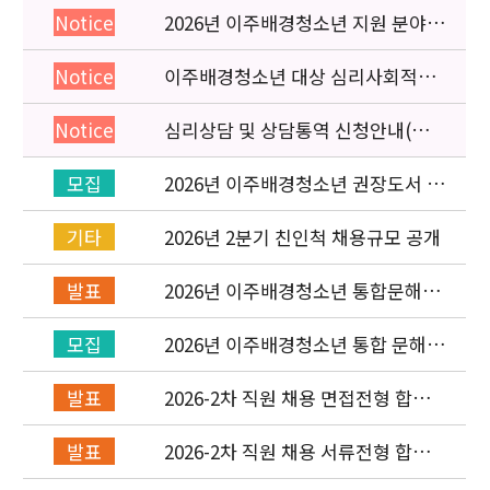
2026년 이주배경청소년 지원 분야
Notice
종사자 역량강화 교육 일정 안내
이주배경청소년 대상 심리사회적응
Notice
검사 연수동영상 개편 안내
심리상담 및 상담통역 신청안내(의뢰
Notice
서첨부)
2026년 이주배경청소년 권장도서 목
모집
록 구성을 위한 청소년 참여 이벤트
안내
2026년 2분기 친인척 채용규모 공개
기타
2026년 이주배경청소년 통합문해력
발표
교육지원사업 수행기관 선정 결과 발
표
2026년 이주배경청소년 통합 문해력
모집
교육지원 사업 위탁기관 신청 공고
2026-2차 직원 채용 면접전형 합격
발표
자 발표 및 적격심사 안내
2026-2차 직원 채용 서류전형 합격
발표
자 발표 및 면접전형 안내