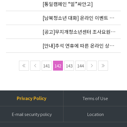
[통일캠페인 “얼”싸안고]
[남북청소년 대화] 온라인 이벤트 1
차 도토리를 지급했습니다.
[공고]무지개청소년센터 조사요원
모집
[안내]추석 연휴에 따른 온라인 상담
답변 처리 방침
141
142
143
144
Privacy Policy
Terms of Use
E-mail security policy
Location