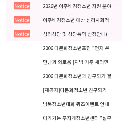
2026년 이주배경청소년 지원 분야
Notice
종사자 역량강화 교육 일정 안내
이주배경청소년 대상 심리사회적응
Notice
검사 연수동영상 개편 안내
심리상담 및 상담통역 신청안내(의뢰
Notice
서첨부)
2006 다문화청소년포럼 "먼저 온 미
래" 개최 안내
만남과 외로움 [지방 거주 새터민 청
소년의 적응과 과제] 세미나.
2006 다문화청소년과 친구되기 결과
발표 안내
[재공지]다문화청소년 친구되기 공
모전 결과발표 연기 안내
남북청소년대화 퀴즈이벤트 안내입
니다.
다가가는 무지개청소년센터 “실무자
워크숍” 안내 및 신청