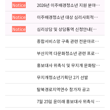
2026년 이주배경청소년 지원 분야
Notice
종사자 역량강화 교육 일정 안내
이주배경청소년 대상 심리사회적응
Notice
검사 연수동영상 개편 안내
심리상담 및 상담통역 신청안내(의뢰
Notice
서첨부)
종합서비스망 구축 관련 전문아르바
이트생 모집
부산지역 다문화청소년 관련 프로젝
트 조정자 모집 공고
홍보대사 위촉식 및 무지개 문화탐험
대 발대식
무지개청소년기획단 2기 선발
탈북경로지역연수 참가자 공고
7월 25일 윤미래 홍보대사 위촉식 사
진(4)