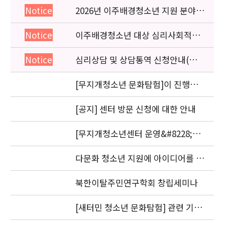
2026년 이주배경청소년 지원 분야
Notice
종사자 역량강화 교육 일정 안내
이주배경청소년 대상 심리사회적응
Notice
검사 연수동영상 개편 안내
심리상담 및 상담통역 신청안내(의뢰
Notice
서첨부)
[무지개청소년 문화탐험]이 진행됩
니다.
[공지] 센터 방문 신청에 대한 안내
[무지개청소년센터 운영&#8228;자
문위원회 회의] 개최
다문화 청소년 지원에 아이디어를 제
안해 주세요.
북한이탈주민연구학회 창립세미나
[새터민 청소년 문화탐험] 관련 기관
실무자 간담회