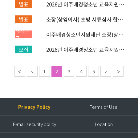
2026년 이주배경청소년 교육지원사
발표
업 레인보우스쿨 개설기관 선정 결과
소장(상임이사) 초빙 서류심사 합격
발표
자 발표 및 면접 심사 안내
채용공
이주배경청소년지원재단 소장(상임
고
이사) 초빙 공고
2026년 이주배경청소년 교육지원사
모집
업 ‘레인보우스쿨’ 개설기관 신청 공
고
1
2
3
4
5
Privacy Policy
Terms of Use
E-mail security policy
Location