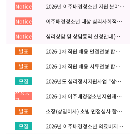
2026년 이주배경청소년 지원 분야
Notice
종사자 역량강화 교육 일정 안내
이주배경청소년 대상 심리사회적응
Notice
검사 연수동영상 개편 안내
심리상담 및 상담통역 신청안내(의뢰
Notice
서첨부)
2026-1차 직원 채용 면접전형 합격
발표
자 발표 및 적격심사 안내
2026-1차 직원 채용 서류전형 합격
발표
자 발표 및 면접전형 안내
2026년도 심리정서지원사업 "상담
모집
통역지원사(중국어, 베트남어, 러시
채용공
아어어, 몽골어)" 선발 공고
2026-1차 이주배경청소년지원재단
고
직원(기획운영실/사업운영부) 채용
공고 (~3/22)
소장(상임이사) 초빙 면접심사 합격
발표
자 발표
2026년 이주배경청소년 의료비지원
모집
사업 안내(사업 마감)