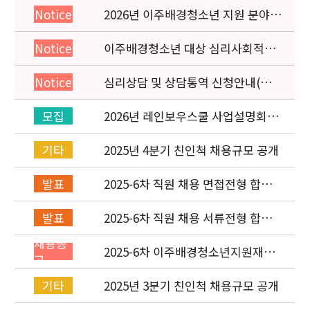
2026년 이주배경청소년 지원 분야
Notice
종사자 역량강화 교육 일정 안내
이주배경청소년 대상 심리사회적응
Notice
검사 연수동영상 개편 안내
심리상담 및 상담통역 신청안내(의뢰
Notice
서첨부)
2026년 레인보우스쿨 사업설명회(온
모집
라인) 안내
2025년 4분기 친인척 채용규모 공개
기타
2025-6차 직원 채용 면접전형 합격
발표
자 발표 및 적격심사 안내
2025-6차 직원 채용 서류전형 합격
발표
자 발표 및 면접전형 안내
채용공
2025-6차 이주배경청소년지원재단
고
직원(기획운영실) 채용공고
(~11/16)
2025년 3분기 친인척 채용규모 공개
기타