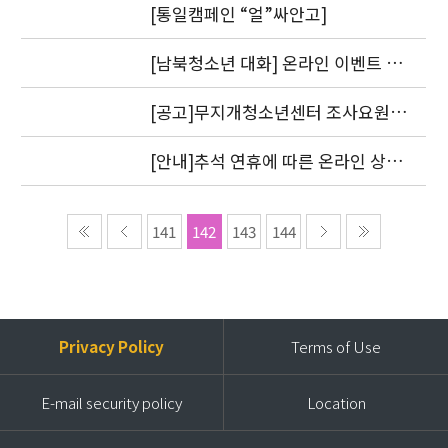
[통일캠페인 “얼”싸안고]
[남북청소년 대화] 온라인 이벤트 1
차 도토리를 지급했습니다.
[공고]무지개청소년센터 조사요원
모집
[안내]추석 연휴에 따른 온라인 상담
답변 처리 방침
141
142
143
144
Privacy Policy
Terms of Use
E-mail security policy
Location