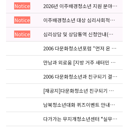
2026년 이주배경청소년 지원 분야
Notice
종사자 역량강화 교육 일정 안내
이주배경청소년 대상 심리사회적응
Notice
검사 연수동영상 개편 안내
심리상담 및 상담통역 신청안내(의뢰
Notice
서첨부)
2006 다문화청소년포럼 "먼저 온 미
래" 개최 안내
만남과 외로움 [지방 거주 새터민 청
소년의 적응과 과제] 세미나.
2006 다문화청소년과 친구되기 결과
발표 안내
[재공지]다문화청소년 친구되기 공
모전 결과발표 연기 안내
남북청소년대화 퀴즈이벤트 안내입
니다.
다가가는 무지개청소년센터 “실무자
워크숍” 안내 및 신청