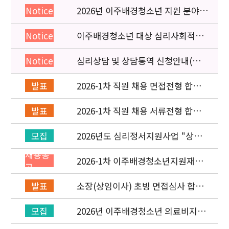
2026년 이주배경청소년 지원 분야
Notice
종사자 역량강화 교육 일정 안내
이주배경청소년 대상 심리사회적응
Notice
검사 연수동영상 개편 안내
심리상담 및 상담통역 신청안내(의뢰
Notice
서첨부)
2026-1차 직원 채용 면접전형 합격
발표
자 발표 및 적격심사 안내
2026-1차 직원 채용 서류전형 합격
발표
자 발표 및 면접전형 안내
2026년도 심리정서지원사업 "상담
모집
통역지원사(중국어, 베트남어, 러시
채용공
아어어, 몽골어)" 선발 공고
2026-1차 이주배경청소년지원재단
고
직원(기획운영실/사업운영부) 채용
공고 (~3/22)
소장(상임이사) 초빙 면접심사 합격
발표
자 발표
2026년 이주배경청소년 의료비지원
모집
사업 안내(사업 마감)