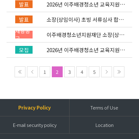
2026년 이주배경청소년 교육지원사
발표
업 레인보우스쿨 개설기관 선정 결과
소장(상임이사) 초빙 서류심사 합격
발표
자 발표 및 면접 심사 안내
채용공
이주배경청소년지원재단 소장(상임
고
이사) 초빙 공고
2026년 이주배경청소년 교육지원사
모집
업 ‘레인보우스쿨’ 개설기관 신청 공
고
1
2
3
4
5
Privacy Policy
Terms of Use
E-mail security policy
Location