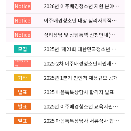
2026년 이주배경청소년 지원 분야
Notice
종사자 역량강화 교육 일정 안내
이주배경청소년 대상 심리사회적응
Notice
검사 연수동영상 개편 안내
심리상담 및 상담통역 신청안내(의뢰
Notice
서첨부)
2025년 '제21회 대한민국청소년 박
모집
람회' 이주배경청소년지원재단 홍보
채용공
운영 부스 자원봉사자 신청·접수
2025-2차 이주배경청소년지원재단
고
직원(개발협력부) 채용공고 (~5/6)
2025년 1분기 친인척 채용규모 공개
기타
2025 마음톡톡상담사 합격자 발표
발표
2025년 이주배경청소년 교육지원사
발표
업 레인보우스쿨 개설기관 선정 결과
2025 마음톡톡상담사 서류심사 합격
발표
자 발표