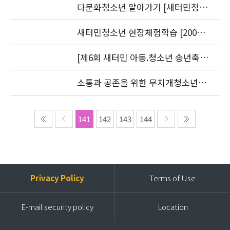
9.20)
다문화청소년 알아가기 [새터민청소
년] 편 발간(2006. 7.25)
새터민청소년 현장체험학습 [2006.
8. 30-31]
[제6회 새터민 아동.청소년 송년축
제] 2006 더 크고 싶은 아이들
소통과 공존을 위한 무지개청소년센
터 세미나 2006 언론보도자료
141
142
143
144
Privacy Policy
Terms of Use
E-mail security policy
Location