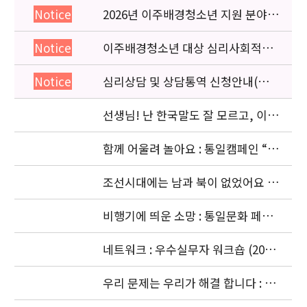
2026년 이주배경청소년 지원 분야
Notice
종사자 역량강화 교육 일정 안내
이주배경청소년 대상 심리사회적응
Notice
검사 연수동영상 개편 안내
심리상담 및 상담통역 신청안내(의뢰
Notice
서첨부)
선생님! 난 한국말도 잘 모르고, 이젠
몽골말도 잘 모르겠어요: 이주청소년
관련
함께 어울려 놀아요 : 통일캠페인 “얼
싸안고” 공동주최 (2006. 11.5)
조선시대에는 남과 북이 없었어요 :
경복궁 돌아보기 (2006. 10. 4)
비행기에 띄운 소망 : 통일문화 페스
티벌 [남북청소년대화] (2006. 9.18-
9.20)
네트워크 : 우수실무자 워크숍 (2006.
9. 18 ~ 9. 22)
우리 문제는 우리가 해결 합니다 : 청
소년기획단의 활동 (2006. 8.24-