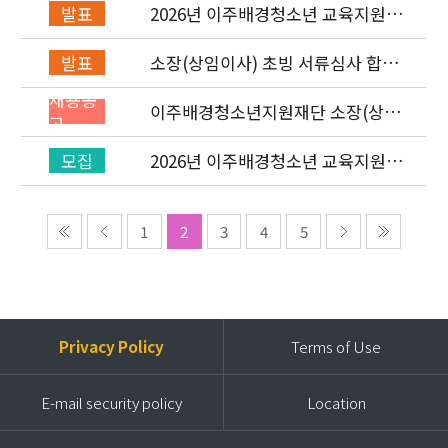
2026년 이주배경청소년 교육지원사
발표
업 레인보우스쿨 개설기관 선정 결과
소장(상임이사) 초빙 서류심사 합격
발표
자 발표 및 면접 심사 안내
채용공
이주배경청소년지원재단 소장(상임
고
이사) 초빙 공고
2026년 이주배경청소년 교육지원사
모집
업 ‘레인보우스쿨’ 개설기관 신청 공
고
1
2
3
4
5
Privacy Policy
Terms of Use
E-mail security policy
Location