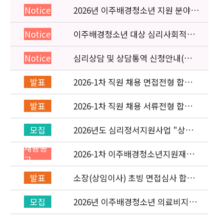
2026년 이주배경청소년 지원 분야
Notice
종사자 역량강화 교육 일정 안내
이주배경청소년 대상 심리사회적응
Notice
검사 연수동영상 개편 안내
심리상담 및 상담통역 신청안내(의뢰
Notice
서첨부)
2026-1차 직원 채용 면접전형 합격
발표
자 발표 및 적격심사 안내
2026-1차 직원 채용 서류전형 합격
발표
자 발표 및 면접전형 안내
2026년도 심리정서지원사업 "상담
모집
통역지원사(중국어, 베트남어, 러시
채용공
아어어, 몽골어)" 선발 공고
2026-1차 이주배경청소년지원재단
고
직원(기획운영실/사업운영부) 채용
공고 (~3/22)
소장(상임이사) 초빙 면접심사 합격
발표
자 발표
2026년 이주배경청소년 의료비지원
모집
사업 안내(사업 마감)