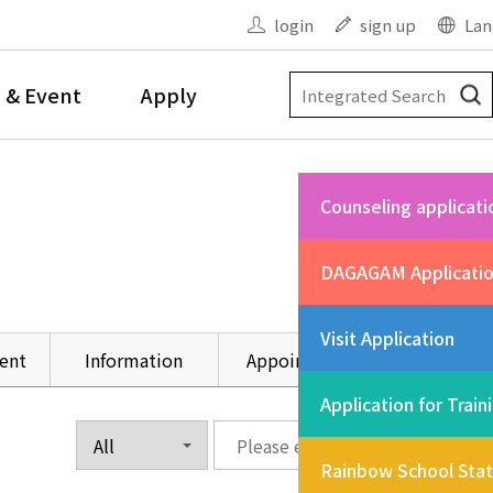
login
sign up
Lan
 & Event
Apply
Counseling applicati
DAGAGAM Applicati
Visit Application
ent
Information
Appointment
Other
Application for Train
Rainbow School Sta