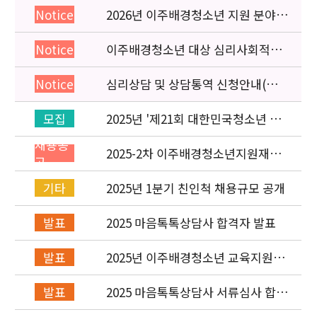
2026년 이주배경청소년 지원 분야
Notice
종사자 역량강화 교육 일정 안내
이주배경청소년 대상 심리사회적응
Notice
검사 연수동영상 개편 안내
심리상담 및 상담통역 신청안내(의뢰
Notice
서첨부)
2025년 '제21회 대한민국청소년 박
모집
람회' 이주배경청소년지원재단 홍보
채용공
운영 부스 자원봉사자 신청·접수
2025-2차 이주배경청소년지원재단
고
직원(개발협력부) 채용공고 (~5/6)
2025년 1분기 친인척 채용규모 공개
기타
2025 마음톡톡상담사 합격자 발표
발표
2025년 이주배경청소년 교육지원사
발표
업 레인보우스쿨 개설기관 선정 결과
2025 마음톡톡상담사 서류심사 합격
발표
자 발표