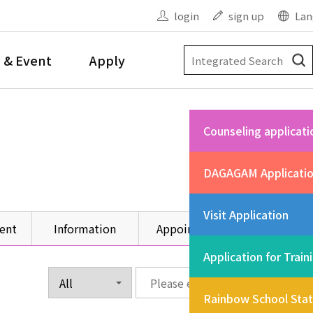
login
sign up
Lan
 & Event
Apply
Counseling applicati
DAGAGAM Applicati
Visit Application
ent
Information
Appointment
Other
Application for Train
Rainbow School Sta