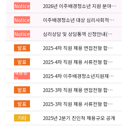
2026년 이주배경청소년 지원 분야
Notice
종사자 역량강화 교육 일정 안내
이주배경청소년 대상 심리사회적응
Notice
검사 연수동영상 개편 안내
심리상담 및 상담통역 신청안내(의뢰
Notice
서첨부)
2025-4차 직원 채용 면접전형 합격
발표
자 및 적격심사 안내
2025-4차 직원 채용 서류전형 합격
발표
자 발표 및 면접전형 안내
채용공
2025-4차 이주배경청소년지원재단
고
직원(사업운영부) 채용공고 (~8/4)
2025-3차 직원 채용 면접전형 합격
발표
자 발표 및 적격심사 안내
2025-3차 직원 채용 서류전형 합격
발표
자 발표 및 면접전형 안내
2025년 2분기 친인척 채용규모 공개
기타