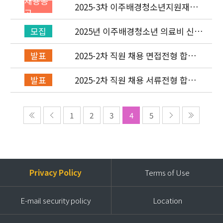
채용공
2025-3차 이주배경청소년지원재단
고
직원(기획운영실/회계) 채용공고
(~7/6)
2025년 이주배경청소년 의료비 신청
모집
(2차) 안내
2025-2차 직원 채용 면접전형 합격
발표
자 발표 및 적격심사 안내
2025-2차 직원 채용 서류전형 합격
발표
자 발표 및 면접전형 안내
1
2
3
4
5
Privacy Policy
Terms of Use
E-mail security policy
Location