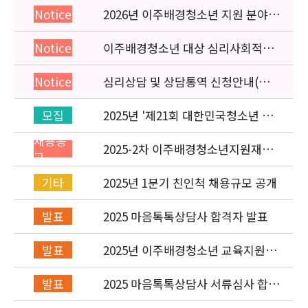
2026년 이주배경청소년 지원 분야
Notice
종사자 역량강화 교육 일정 안내
이주배경청소년 대상 심리사회적응
Notice
검사 연수동영상 개편 안내
심리상담 및 상담통역 신청안내(의뢰
Notice
서첨부)
2025년 '제21회 대한민국청소년 박
모집
람회' 이주배경청소년지원재단 홍보
채용공
운영 부스 자원봉사자 신청·접수
2025-2차 이주배경청소년지원재단
고
직원(개발협력부) 채용공고 (~5/6)
2025년 1분기 친인척 채용규모 공개
기타
2025 마음톡톡상담사 합격자 발표
발표
2025년 이주배경청소년 교육지원사
발표
업 레인보우스쿨 개설기관 선정 결과
2025 마음톡톡상담사 서류심사 합격
발표
자 발표