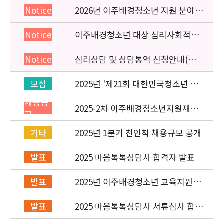
2026년 이주배경청소년 지원 분야
Notice
종사자 역량강화 교육 일정 안내
이주배경청소년 대상 심리사회적응
Notice
검사 연수동영상 개편 안내
심리상담 및 상담통역 신청안내(의뢰
Notice
서첨부)
2025년 '제21회 대한민국청소년 박
모집
람회' 이주배경청소년지원재단 홍보
채용공
운영 부스 자원봉사자 신청·접수
2025-2차 이주배경청소년지원재단
고
직원(개발협력부) 채용공고 (~5/6)
2025년 1분기 친인척 채용규모 공개
기타
2025 마음톡톡상담사 합격자 발표
발표
2025년 이주배경청소년 교육지원사
발표
업 레인보우스쿨 개설기관 선정 결과
2025 마음톡톡상담사 서류심사 합격
발표
자 발표