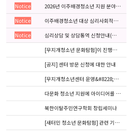
2026년 이주배경청소년 지원 분야
Notice
종사자 역량강화 교육 일정 안내
이주배경청소년 대상 심리사회적응
Notice
검사 연수동영상 개편 안내
심리상담 및 상담통역 신청안내(의뢰
Notice
서첨부)
[무지개청소년 문화탐험]이 진행됩
니다.
[공지] 센터 방문 신청에 대한 안내
[무지개청소년센터 운영&#8228;자
문위원회 회의] 개최
다문화 청소년 지원에 아이디어를 제
안해 주세요.
북한이탈주민연구학회 창립세미나
[새터민 청소년 문화탐험] 관련 기관
실무자 간담회