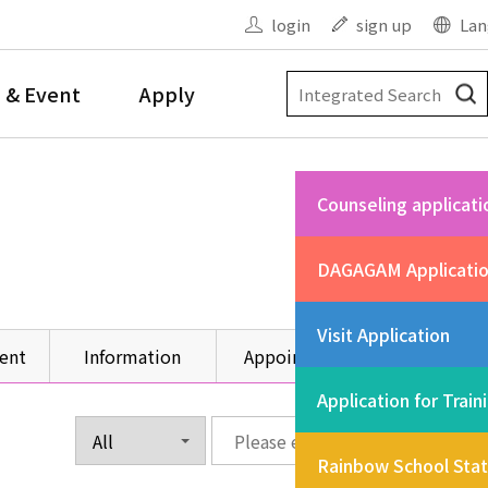
login
sign up
Lan
 & Event
Apply
Counseling applicati
DAGAGAM Applicati
Visit Application
ent
Information
Appointment
Other
Application for Train
Rainbow School Sta