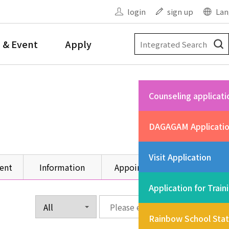
login
sign up
Lan
 & Event
Apply
Counseling applicati
DAGAGAM Applicati
Visit Application
ent
Information
Appointment
Other
Application for Train
Rainbow School Sta