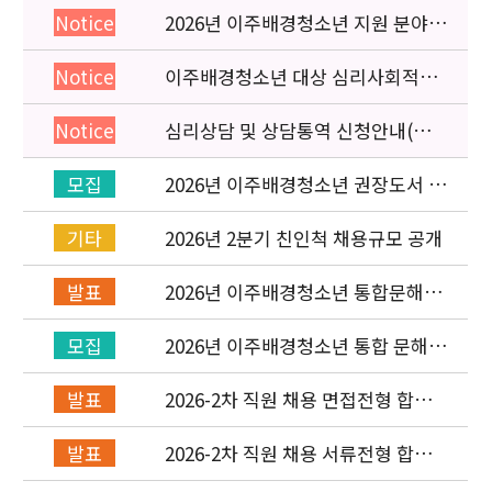
2026년 이주배경청소년 지원 분야
Notice
종사자 역량강화 교육 일정 안내
이주배경청소년 대상 심리사회적응
Notice
검사 연수동영상 개편 안내
심리상담 및 상담통역 신청안내(의뢰
Notice
서첨부)
2026년 이주배경청소년 권장도서 목
모집
록 구성을 위한 청소년 참여 이벤트
안내
[New post]
2026년 2분기 친인척 채용규모 공개
기타
2026년 이주배경청소년 통합문해력
발표
교육지원사업 수행기관 선정 결과 발
표
2026년 이주배경청소년 통합 문해력
모집
교육지원 사업 위탁기관 신청 공고
2026-2차 직원 채용 면접전형 합격
발표
자 발표 및 적격심사 안내
2026-2차 직원 채용 서류전형 합격
발표
자 발표 및 면접전형 안내