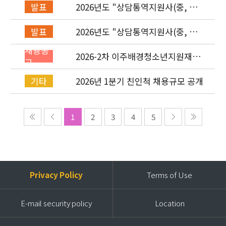
2026년도 "상담통역지원사(중, 베,
발표
러, 몽)" 면접심사 합격자 발표
2026년도 "상담통역지원사(중, 베,
발표
러, 몽)" 서류심사 합격자 발표
채용공
2026-2차 이주배경청소년지원재단
고
직원(기획운영실/사업운영부/개발
협력부) 채용공고 (~4/26)
2026년 1분기 친인척 채용규모 공개
기타
1
2
3
4
5
Privacy Policy
Terms of Use
E-mail security policy
Location