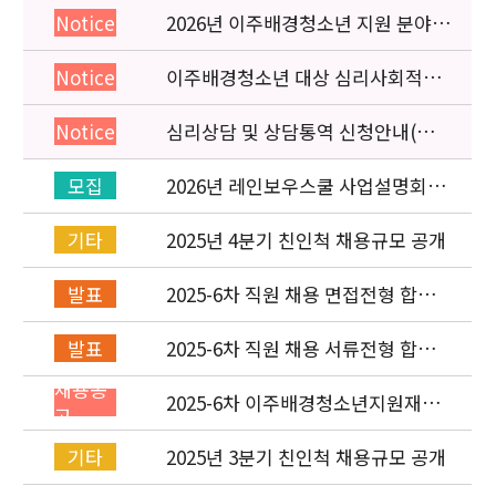
2026년 이주배경청소년 지원 분야
Notice
종사자 역량강화 교육 일정 안내
이주배경청소년 대상 심리사회적응
Notice
검사 연수동영상 개편 안내
심리상담 및 상담통역 신청안내(의뢰
Notice
서첨부)
2026년 레인보우스쿨 사업설명회(온
모집
라인) 안내
2025년 4분기 친인척 채용규모 공개
기타
2025-6차 직원 채용 면접전형 합격
발표
자 발표 및 적격심사 안내
2025-6차 직원 채용 서류전형 합격
발표
자 발표 및 면접전형 안내
채용공
2025-6차 이주배경청소년지원재단
고
직원(기획운영실) 채용공고
(~11/16)
2025년 3분기 친인척 채용규모 공개
기타