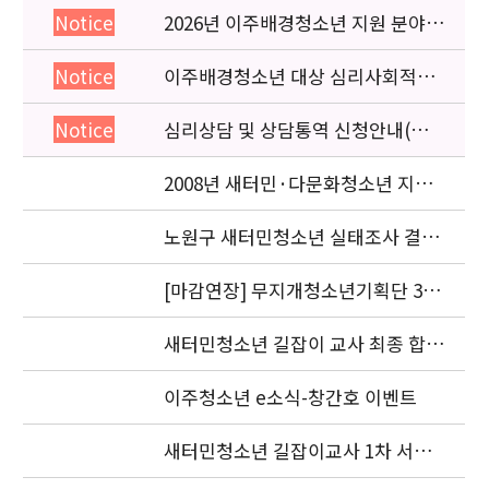
2026년 이주배경청소년 지원 분야
Notice
종사자 역량강화 교육 일정 안내
이주배경청소년 대상 심리사회적응
Notice
검사 연수동영상 개편 안내
심리상담 및 상담통역 신청안내(의뢰
Notice
서첨부)
2008년 새터민·다문화청소년 지원
기관 공동협력사업 선정기관 발표
노원구 새터민청소년 실태조사 결과
발표회
[마감연장] 무지개청소년기획단 3기
모집
새터민청소년 길잡이 교사 최종 합격
자 발표
이주청소년 e소식-창간호 이벤트
새터민청소년 길잡이교사 1차 서류
합격자 발표