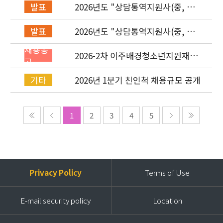
2026년도 "상담통역지원사(중, 베,
발표
러, 몽)" 면접심사 합격자 발표
2026년도 "상담통역지원사(중, 베,
발표
러, 몽)" 서류심사 합격자 발표
채용공
2026-2차 이주배경청소년지원재단
고
직원(기획운영실/사업운영부/개발
협력부) 채용공고 (~4/26)
2026년 1분기 친인척 채용규모 공개
기타
1
2
3
4
5
Privacy Policy
Terms of Use
E-mail security policy
Location