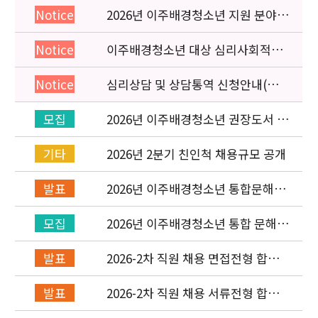
2026년 이주배경청소년 지원 분야
Notice
종사자 역량강화 교육 일정 안내
이주배경청소년 대상 심리사회적응
Notice
검사 연수동영상 개편 안내
심리상담 및 상담통역 신청안내(의뢰
Notice
서첨부)
2026년 이주배경청소년 권장도서 목
모집
록 구성을 위한 청소년 참여 이벤트
안내
[New post]
2026년 2분기 친인척 채용규모 공개
기타
2026년 이주배경청소년 통합문해력
발표
교육지원사업 수행기관 선정 결과 발
표
2026년 이주배경청소년 통합 문해력
모집
교육지원 사업 위탁기관 신청 공고
2026-2차 직원 채용 면접전형 합격
발표
자 발표 및 적격심사 안내
2026-2차 직원 채용 서류전형 합격
발표
자 발표 및 면접전형 안내