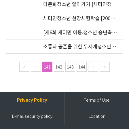
9.20)
다문화청소년 알아가기 [새터민청소
년] 편 발간(2006. 7.25)
새터민청소년 현장체험학습 [2006.
8. 30-31]
[제6회 새터민 아동.청소년 송년축
제] 2006 더 크고 싶은 아이들
소통과 공존을 위한 무지개청소년센
터 세미나 2006 언론보도자료
141
142
143
144
Privacy Policy
Terms of Use
E-mail security policy
Location