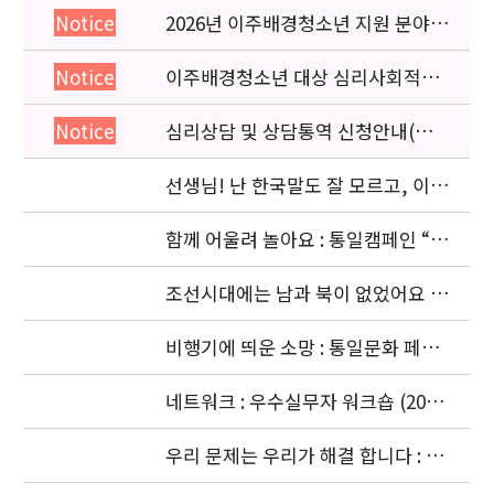
2026년 이주배경청소년 지원 분야
Notice
종사자 역량강화 교육 일정 안내
이주배경청소년 대상 심리사회적응
Notice
검사 연수동영상 개편 안내
심리상담 및 상담통역 신청안내(의뢰
Notice
서첨부)
선생님! 난 한국말도 잘 모르고, 이젠
몽골말도 잘 모르겠어요: 이주청소년
관련
함께 어울려 놀아요 : 통일캠페인 “얼
싸안고” 공동주최 (2006. 11.5)
조선시대에는 남과 북이 없었어요 :
경복궁 돌아보기 (2006. 10. 4)
비행기에 띄운 소망 : 통일문화 페스
티벌 [남북청소년대화] (2006. 9.18-
9.20)
네트워크 : 우수실무자 워크숍 (2006.
9. 18 ~ 9. 22)
우리 문제는 우리가 해결 합니다 : 청
소년기획단의 활동 (2006. 8.24-