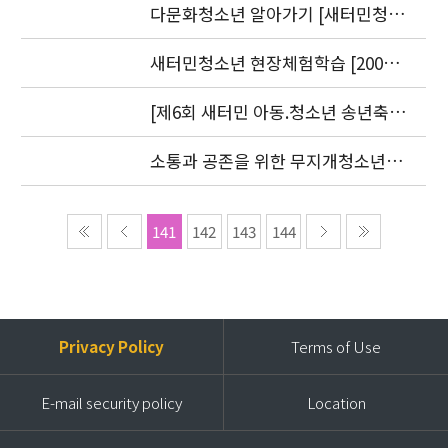
9.20)
다문화청소년 알아가기 [새터민청소
년] 편 발간(2006. 7.25)
새터민청소년 현장체험학습 [2006.
8. 30-31]
[제6회 새터민 아동.청소년 송년축
제] 2006 더 크고 싶은 아이들
소통과 공존을 위한 무지개청소년센
터 세미나 2006 언론보도자료
141
142
143
144
Privacy Policy
Terms of Use
E-mail security policy
Location