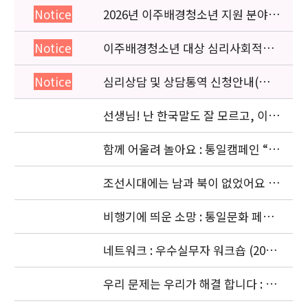
2026년 이주배경청소년 지원 분야
Notice
종사자 역량강화 교육 일정 안내
이주배경청소년 대상 심리사회적응
Notice
검사 연수동영상 개편 안내
심리상담 및 상담통역 신청안내(의뢰
Notice
서첨부)
선생님! 난 한국말도 잘 모르고, 이젠
몽골말도 잘 모르겠어요: 이주청소년
관련
함께 어울려 놀아요 : 통일캠페인 “얼
싸안고” 공동주최 (2006. 11.5)
조선시대에는 남과 북이 없었어요 :
경복궁 돌아보기 (2006. 10. 4)
비행기에 띄운 소망 : 통일문화 페스
티벌 [남북청소년대화] (2006. 9.18-
9.20)
네트워크 : 우수실무자 워크숍 (2006.
9. 18 ~ 9. 22)
우리 문제는 우리가 해결 합니다 : 청
소년기획단의 활동 (2006. 8.24-