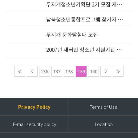
무지개청소년기획단 2기 모집 재공
고
남북청소년통합프로그램 참가자 모
집 연장
무지개 문화탐험대 모집
2007년 새터민 청소년 지원기관 공
동협력사업 선정기관 공고
136
137
138
139
140
Privacy Policy
Terms of Use
E-mail security policy
Location