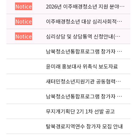
2026년 이주배경청소년 지원 분야
Notice
종사자 역량강화 교육 일정 안내
이주배경청소년 대상 심리사회적응
Notice
검사 연수동영상 개편 안내
심리상담 및 상담통역 신청안내(의뢰
Notice
서첨부)
남북청소년통합프로그램 참가자 공
고
윤미래 홍보대사 위촉식 보도자료
새터민청소년지원기관 공동협력사
업 현장점검 자료요청
남북청소년통합프로그램 참가자 선
발 안내
무지개기획단 2기 1차 선발 공고
탈북경로지역연수 참가자 모집 안내