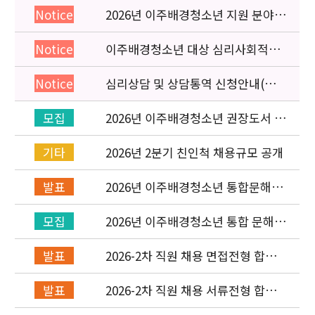
2026년 이주배경청소년 지원 분야
Notice
종사자 역량강화 교육 일정 안내
이주배경청소년 대상 심리사회적응
Notice
검사 연수동영상 개편 안내
심리상담 및 상담통역 신청안내(의뢰
Notice
서첨부)
2026년 이주배경청소년 권장도서 목
모집
록 구성을 위한 청소년 참여 이벤트
안내
2026년 2분기 친인척 채용규모 공개
기타
2026년 이주배경청소년 통합문해력
발표
교육지원사업 수행기관 선정 결과 발
표
2026년 이주배경청소년 통합 문해력
모집
교육지원 사업 위탁기관 신청 공고
2026-2차 직원 채용 면접전형 합격
발표
자 발표 및 적격심사 안내
2026-2차 직원 채용 서류전형 합격
발표
자 발표 및 면접전형 안내