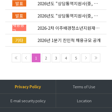
2026년도 "상담통역지원사(중, 베,
발표
러, 몽)" 면접심사 합격자 발표
2026년도 "상담통역지원사(중, 베,
발표
러, 몽)" 서류심사 합격자 발표
채용공
2026-2차 이주배경청소년지원재단
고
직원(기획운영실/사업운영부/개발
협력부) 채용공고 (~4/26)
2026년 1분기 친인척 채용규모 공개
기타
1
2
3
4
5
Privacy Policy
Terms of Use
E-mail security policy
Location