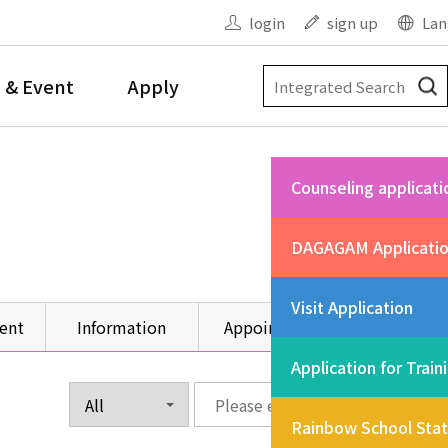
login
sign up
Lan
 & Event
Apply
Counseling applicati
DAGAGAM Applicati
Visit Application
ent
Information
Appointment
Other
Application for Train
Rainbow School Sta