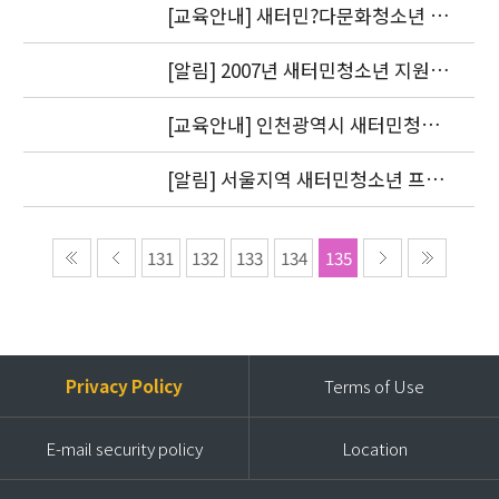
다
[교육안내] 새터민?다문화청소년 전
문가 양성교육 신청자 모집
[알림] 2007년 새터민청소년 지원기
관 공동협력사업 최종보고서 제출(
정산 증빙서류 첨부 수정)
[교육안내] 인천광역시 새터민청소
년 종합지원협의체 실무자 연수 개최
[알림] 서울지역 새터민청소년 프로
젝트 코디네이터 최종합격자 안내
131
132
133
134
135
Privacy Policy
Terms of Use
E-mail security policy
Location