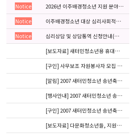
2026년 이주배경청소년 지원 분야
Notice
종사자 역량강화 교육 일정 안내
이주배경청소년 대상 심리사회적응
Notice
검사 연수동영상 개편 안내
심리상담 및 상담통역 신청안내(의뢰
Notice
서첨부)
[보도자료] 새터민청소년용 휴대폰
매뉴얼 남북 출신 청소년들이 공동
제작
[구인] 사무보조 자원봉사자 모집 안
내
[알림] 2007 새터민청소년 송년축제
에 참석해 주신 모든 분들께 감사드
립니다.
[행사안내] 2007 새터민청소년 송년
축제에 초대합니다.
[구인] 2007 새터민청소년 송년축제
자원봉사자 모집
[보도자료] 다문화청소년들, 지원대
상에서 벗어나 변화의 주체로 우뚝서