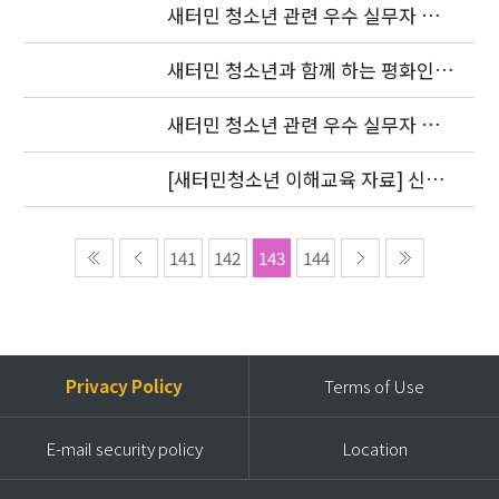
새터민 청소년 관련 우수 실무자 워
크숍 참가자 명단 발표(1차)
새터민 청소년과 함께 하는 평화인권
세미나
새터민 청소년 관련 우수 실무자 워
크숍 안내
[새터민청소년 이해교육 자료] 신청
하세요
141
142
143
144
Privacy Policy
Terms of Use
E-mail security policy
Location