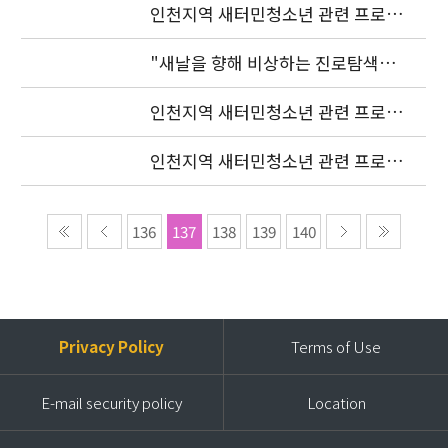
인천지역 새터민청소년 관련 프로젝
트 조정자 모집 발표
"새날을 향해 비상하는 진로탐색여
행"(장소변경)
인천지역 새터민청소년 관련 프로젝
트 조정자 모집 발표 연기
인천지역 새터민청소년 관련 프로젝
트 조정자 모집공고
136
137
138
139
140
Privacy Policy
Terms of Use
E-mail security policy
Location