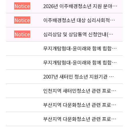
2026년 이주배경청소년 지원 분야
Notice
종사자 역량강화 교육 일정 안내
이주배경청소년 대상 심리사회적응
Notice
검사 연수동영상 개편 안내
심리상담 및 상담통역 신청안내(의뢰
Notice
서첨부)
무지개탐험대-윤미래와 함께 힙합을
배워요 (사진2 )
무지개탐험대-윤미래와 함께 힙합을
배워요(사진 1)
2007년 새터민 청소년 지원기관 공
동협력사업 중간보고서 요청
인천지역 새터민청소년 관련 프로젝
트 조정자 모집 재공고
부산지역 다문화청소년 관련 프로젝
트 조정자 최종 합격자 발표
부산지역 다문화청소년 관련 프로젝
트 조정자 1차 서류전형 합격자 발표