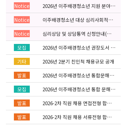
2026년 이주배경청소년 지원 분야
Notice
종사자 역량강화 교육 일정 안내
이주배경청소년 대상 심리사회적응
Notice
검사 연수동영상 개편 안내
심리상담 및 상담통역 신청안내(의뢰
Notice
서첨부)
2026년 이주배경청소년 권장도서 목
모집
록 구성을 위한 청소년 참여 이벤트
안내
2026년 2분기 친인척 채용규모 공개
기타
2026년 이주배경청소년 통합문해력
발표
교육지원사업 수행기관 선정 결과 발
표
2026년 이주배경청소년 통합 문해력
모집
교육지원 사업 위탁기관 신청 공고
2026-2차 직원 채용 면접전형 합격
발표
자 발표 및 적격심사 안내
2026-2차 직원 채용 서류전형 합격
발표
자 발표 및 면접전형 안내