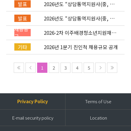
2026년도 "상담통역지원사(중, 베,
발표
러, 몽)" 면접심사 합격자 발표
2026년도 "상담통역지원사(중, 베,
발표
러, 몽)" 서류심사 합격자 발표
채용공
2026-2차 이주배경청소년지원재단
고
직원(기획운영실/사업운영부/개발
협력부) 채용공고 (~4/26)
2026년 1분기 친인척 채용규모 공개
기타
1
2
3
4
5
Privacy Policy
Terms of Use
E-mail security policy
Location