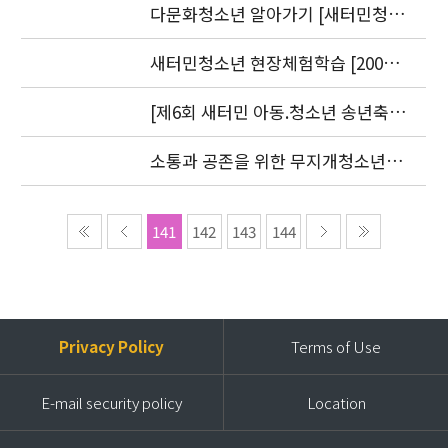
9.20)
다문화청소년 알아가기 [새터민청소
년] 편 발간(2006. 7.25)
새터민청소년 현장체험학습 [2006.
8. 30-31]
[제6회 새터민 아동.청소년 송년축
제] 2006 더 크고 싶은 아이들
소통과 공존을 위한 무지개청소년센
터 세미나 2006 언론보도자료
141
142
143
144
Privacy Policy
Terms of Use
E-mail security policy
Location