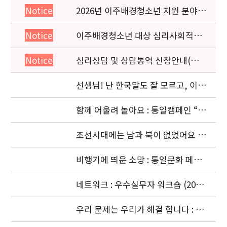
2026년 이주배경청소년 지원 분야
Notice
종사자 역량강화 교육 일정 안내
이주배경청소년 대상 심리사회적응
Notice
검사 연수동영상 개편 안내
심리상담 및 상담통역 신청안내(의뢰
Notice
서첨부)
선생님! 난 한국말도 잘 모르고, 이젠
몽골말도 잘 모르겠어요: 이주청소년
관련
함께 어울려 놀아요 : 통일캠페인 “얼
싸안고” 공동주최 (2006. 11.5)
조선시대에는 남과 북이 없었어요 :
경복궁 돌아보기 (2006. 10. 4)
비행기에 띄운 소망 : 통일문화 페스
티벌 [남북청소년대화] (2006. 9.18-
9.20)
네트워크 : 우수실무자 워크숍 (2006.
9. 18 ~ 9. 22)
우리 문제는 우리가 해결 합니다 : 청
소년기획단의 활동 (2006. 8.24-