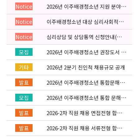
2026년 이주배경청소년 지원 분야
Notice
종사자 역량강화 교육 일정 안내
이주배경청소년 대상 심리사회적응
Notice
검사 연수동영상 개편 안내
심리상담 및 상담통역 신청안내(의뢰
Notice
서첨부)
2026년 이주배경청소년 권장도서 목
모집
록 구성을 위한 청소년 참여 이벤트
안내
2026년 2분기 친인척 채용규모 공개
기타
2026년 이주배경청소년 통합문해력
발표
교육지원사업 수행기관 선정 결과 발
표
2026년 이주배경청소년 통합 문해력
모집
교육지원 사업 위탁기관 신청 공고
2026-2차 직원 채용 면접전형 합격
발표
자 발표 및 적격심사 안내
2026-2차 직원 채용 서류전형 합격
발표
자 발표 및 면접전형 안내