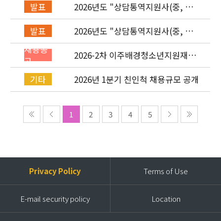
2026년도 "상담통역지원사(중, 베,
발표
러, 몽)" 면접심사 합격자 발표
2026년도 "상담통역지원사(중, 베,
발표
러, 몽)" 서류심사 합격자 발표
채용공
2026-2차 이주배경청소년지원재단
고
직원(기획운영실/사업운영부/개발
협력부) 채용공고 (~4/26)
2026년 1분기 친인척 채용규모 공개
기타
1
2
3
4
5
Privacy Policy
Terms of Use
E-mail security policy
Location