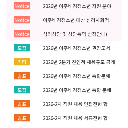
2026년 이주배경청소년 지원 분야
Notice
종사자 역량강화 교육 일정 안내
이주배경청소년 대상 심리사회적응
Notice
검사 연수동영상 개편 안내
심리상담 및 상담통역 신청안내(의뢰
Notice
서첨부)
2026년 이주배경청소년 권장도서 목
모집
록 구성을 위한 청소년 참여 이벤트
안내
2026년 2분기 친인척 채용규모 공개
기타
2026년 이주배경청소년 통합문해력
발표
교육지원사업 수행기관 선정 결과 발
표
2026년 이주배경청소년 통합 문해력
모집
교육지원 사업 위탁기관 신청 공고
2026-2차 직원 채용 면접전형 합격
발표
자 발표 및 적격심사 안내
2026-2차 직원 채용 서류전형 합격
발표
자 발표 및 면접전형 안내