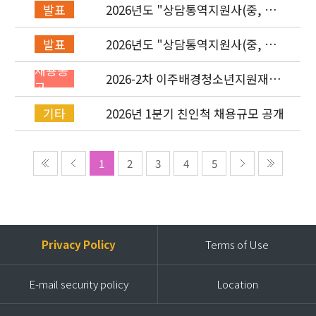
2026년도 "상담통역지원사(중, 베,
발표
러, 몽)" 면접심사 합격자 발표
2026년도 "상담통역지원사(중, 베,
발표
러, 몽)" 서류심사 합격자 발표
채용공
2026-2차 이주배경청소년지원재단
고
직원(기획운영실/사업운영부/개발
협력부) 채용공고 (~4/26)
2026년 1분기 친인척 채용규모 공개
기타
1
2
3
4
5
Privacy Policy
Terms of Use
E-mail security policy
Location