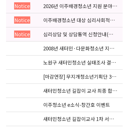
2026년 이주배경청소년 지원 분야
Notice
종사자 역량강화 교육 일정 안내
이주배경청소년 대상 심리사회적응
Notice
검사 연수동영상 개편 안내
심리상담 및 상담통역 신청안내(의뢰
Notice
서첨부)
2008년 새터민·다문화청소년 지원
기관 공동협력사업 선정기관 발표
노원구 새터민청소년 실태조사 결과
발표회
[마감연장] 무지개청소년기획단 3기
모집
새터민청소년 길잡이 교사 최종 합격
자 발표
이주청소년 e소식-창간호 이벤트
새터민청소년 길잡이교사 1차 서류
합격자 발표