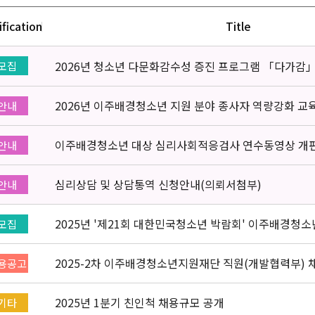
ification
Title
2026년 청소년 다문화감수성 증진 프로그램 「다가감
모집
2026년 이주배경청소년 지원 분야 종사자 역량강화 교
안내
이주배경청소년 대상 심리사회적응검사 연수동영상 개
안내
심리상담 및 상담통역 신청안내(의뢰서첨부)
안내
2025년 '제21회 대한민국청소년 박람회' 이주배경청
모집
부스 자원봉사자 신청·접수
2025-2차 이주배경청소년지원재단 직원(개발협력부) 채용
용공고
2025년 1분기 친인척 채용규모 공개
기타