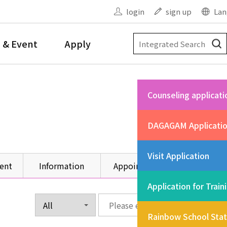
login
sign up
Lan
 & Event
Apply
Counseling applicati
DAGAGAM Applicati
Visit Application
ent
Information
Appointment
Other
Application for Train
Rainbow School Sta