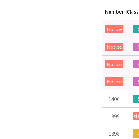
Number
Class
Notice
Notice
Notice
Notice
1400
1399
채
1398