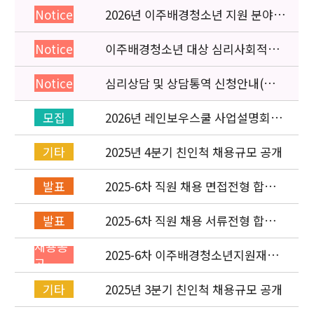
2026년 이주배경청소년 지원 분야
Notice
종사자 역량강화 교육 일정 안내
이주배경청소년 대상 심리사회적응
Notice
검사 연수동영상 개편 안내
심리상담 및 상담통역 신청안내(의뢰
Notice
서첨부)
2026년 레인보우스쿨 사업설명회(온
모집
라인) 안내
2025년 4분기 친인척 채용규모 공개
기타
2025-6차 직원 채용 면접전형 합격
발표
자 발표 및 적격심사 안내
2025-6차 직원 채용 서류전형 합격
발표
자 발표 및 면접전형 안내
채용공
2025-6차 이주배경청소년지원재단
고
직원(기획운영실) 채용공고
(~11/16)
2025년 3분기 친인척 채용규모 공개
기타