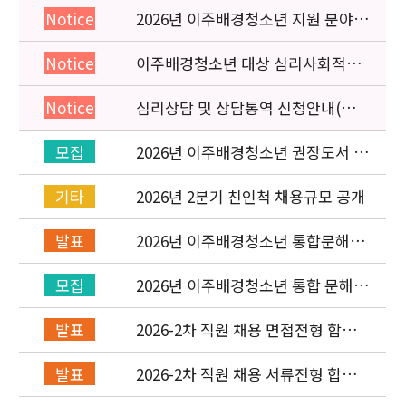
2026년 이주배경청소년 지원 분야
Notice
종사자 역량강화 교육 일정 안내
이주배경청소년 대상 심리사회적응
Notice
검사 연수동영상 개편 안내
심리상담 및 상담통역 신청안내(의뢰
Notice
서첨부)
2026년 이주배경청소년 권장도서 목
모집
록 구성을 위한 청소년 참여 이벤트
안내
2026년 2분기 친인척 채용규모 공개
기타
2026년 이주배경청소년 통합문해력
발표
교육지원사업 수행기관 선정 결과 발
표
2026년 이주배경청소년 통합 문해력
모집
교육지원 사업 위탁기관 신청 공고
2026-2차 직원 채용 면접전형 합격
발표
자 발표 및 적격심사 안내
2026-2차 직원 채용 서류전형 합격
발표
자 발표 및 면접전형 안내