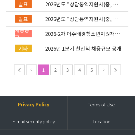
2026년도 "상담통역지원사(중, 베,
발표
러, 몽)" 면접심사 합격자 발표
2026년도 "상담통역지원사(중, 베,
발표
러, 몽)" 서류심사 합격자 발표
채용공
2026-2차 이주배경청소년지원재단
고
직원(기획운영실/사업운영부/개발
협력부) 채용공고 (~4/26)
2026년 1분기 친인척 채용규모 공개
기타
1
2
3
4
5
Privacy Policy
Terms of Use
E-mail security policy
Location