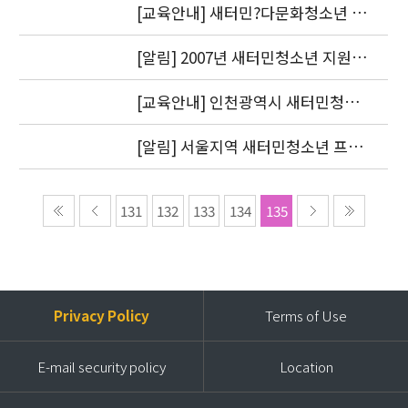
다
[교육안내] 새터민?다문화청소년 전
문가 양성교육 신청자 모집
[알림] 2007년 새터민청소년 지원기
관 공동협력사업 최종보고서 제출(
정산 증빙서류 첨부 수정)
[교육안내] 인천광역시 새터민청소
년 종합지원협의체 실무자 연수 개최
[알림] 서울지역 새터민청소년 프로
젝트 코디네이터 최종합격자 안내
131
132
133
134
135
Privacy Policy
Terms of Use
E-mail security policy
Location