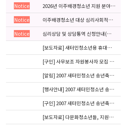
2026년 이주배경청소년 지원 분야
Notice
종사자 역량강화 교육 일정 안내
이주배경청소년 대상 심리사회적응
Notice
검사 연수동영상 개편 안내
심리상담 및 상담통역 신청안내(의뢰
Notice
서첨부)
[보도자료] 새터민청소년용 휴대폰
매뉴얼 남북 출신 청소년들이 공동
제작
[구인] 사무보조 자원봉사자 모집 안
내
[알림] 2007 새터민청소년 송년축제
에 참석해 주신 모든 분들께 감사드
립니다.
[행사안내] 2007 새터민청소년 송년
축제에 초대합니다.
[구인] 2007 새터민청소년 송년축제
자원봉사자 모집
[보도자료] 다문화청소년들, 지원대
상에서 벗어나 변화의 주체로 우뚝서