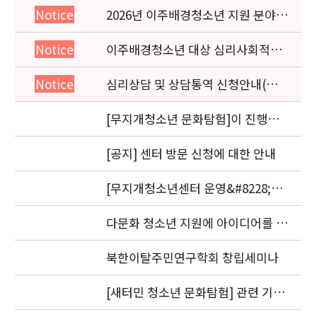
2026년 이주배경청소년 지원 분야
Notice
종사자 역량강화 교육 일정 안내
이주배경청소년 대상 심리사회적응
Notice
검사 연수동영상 개편 안내
심리상담 및 상담통역 신청안내(의뢰
Notice
서첨부)
[무지개청소년 문화탐험]이 진행됩
니다.
[공지] 센터 방문 신청에 대한 안내
[무지개청소년센터 운영&#8228;자
문위원회 회의] 개최
다문화 청소년 지원에 아이디어를 제
안해 주세요.
북한이탈주민연구학회 창립세미나
[새터민 청소년 문화탐험] 관련 기관
실무자 간담회