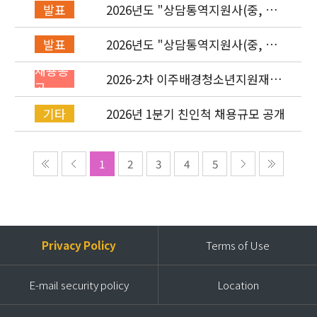
2026년도 "상담통역지원사(중, 베,
발표
러, 몽)" 면접심사 합격자 발표
2026년도 "상담통역지원사(중, 베,
발표
러, 몽)" 서류심사 합격자 발표
채용공
2026-2차 이주배경청소년지원재단
고
직원(기획운영실/사업운영부/개발
협력부) 채용공고 (~4/26)
2026년 1분기 친인척 채용규모 공개
기타
1
2
3
4
5
Privacy Policy
Terms of Use
E-mail security policy
Location