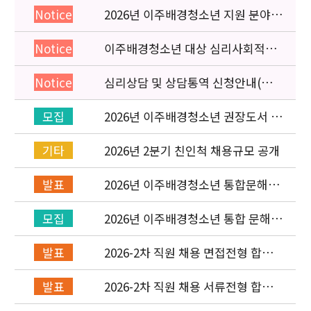
2026년 이주배경청소년 지원 분야
Notice
종사자 역량강화 교육 일정 안내
이주배경청소년 대상 심리사회적응
Notice
검사 연수동영상 개편 안내
심리상담 및 상담통역 신청안내(의뢰
Notice
서첨부)
2026년 이주배경청소년 권장도서 목
모집
록 구성을 위한 청소년 참여 이벤트
안내
2026년 2분기 친인척 채용규모 공개
기타
2026년 이주배경청소년 통합문해력
발표
교육지원사업 수행기관 선정 결과 발
표
2026년 이주배경청소년 통합 문해력
모집
교육지원 사업 위탁기관 신청 공고
2026-2차 직원 채용 면접전형 합격
발표
자 발표 및 적격심사 안내
2026-2차 직원 채용 서류전형 합격
발표
자 발표 및 면접전형 안내