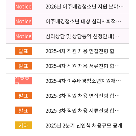
2026년 이주배경청소년 지원 분야
Notice
종사자 역량강화 교육 일정 안내
이주배경청소년 대상 심리사회적응
Notice
검사 연수동영상 개편 안내
심리상담 및 상담통역 신청안내(의뢰
Notice
서첨부)
2025-4차 직원 채용 면접전형 합격
발표
자 및 적격심사 안내
2025-4차 직원 채용 서류전형 합격
발표
자 발표 및 면접전형 안내
채용공
2025-4차 이주배경청소년지원재단
고
직원(사업운영부) 채용공고 (~8/4)
2025-3차 직원 채용 면접전형 합격
발표
자 발표 및 적격심사 안내
2025-3차 직원 채용 서류전형 합격
발표
자 발표 및 면접전형 안내
2025년 2분기 친인척 채용규모 공개
기타