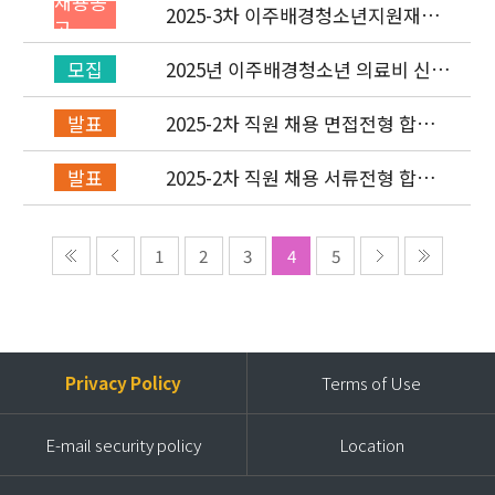
채용공
2025-3차 이주배경청소년지원재단
고
직원(기획운영실/회계) 채용공고
(~7/6)
2025년 이주배경청소년 의료비 신청
모집
(2차) 안내
2025-2차 직원 채용 면접전형 합격
발표
자 발표 및 적격심사 안내
2025-2차 직원 채용 서류전형 합격
발표
자 발표 및 면접전형 안내
1
2
3
4
5
Privacy Policy
Terms of Use
E-mail security policy
Location