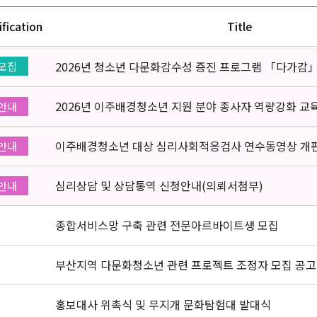
ification
Title
2026년 청소년 다문화감수성 증진 프로그램 「다가감
모집
2026년 이주배경청소년 지원 분야 종사자 역량강화 교
안내
이주배경청소년 대상 심리사회적응검사 연수동영상 개
안내
심리상담 및 상담통역 신청안내(의뢰서첨부)
안내
종합서비스망 구축 관련 전문아르바이트생 모집
부산지역 다문화청소년 관련 프로젝트 조정자 모집 공고
홍보대사 위촉식 및 무지개 문화탐험대 발대식