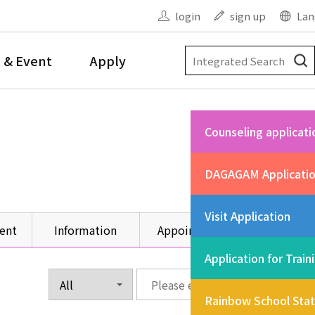
login
sign up
Lan
 & Event
Apply
Counseling applicati
DAGAGAM Applicati
Visit Application
ent
Information
Appointment
Other
Application for Train
Rainbow School Sta