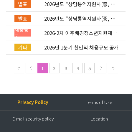
2026년도 "상담통역지원사(중, 베,
발표
러, 몽)" 면접심사 합격자 발표
2026년도 "상담통역지원사(중, 베,
발표
러, 몽)" 서류심사 합격자 발표
채용공
2026-2차 이주배경청소년지원재단
고
직원(기획운영실/사업운영부/개발
협력부) 채용공고 (~4/26)
2026년 1분기 친인척 채용규모 공개
기타
1
2
3
4
5
Privacy Policy
Terms of Use
E-mail security policy
Location