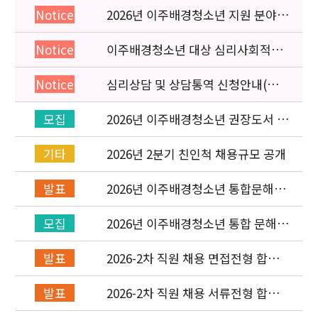
2026년 이주배경청소년 지원 분야
Notice
종사자 역량강화 교육 일정 안내
이주배경청소년 대상 심리사회적응
Notice
검사 연수동영상 개편 안내
심리상담 및 상담통역 신청안내(의뢰
Notice
서첨부)
2026년 이주배경청소년 권장도서 목
모집
록 구성을 위한 청소년 참여 이벤트
안내
2026년 2분기 친인척 채용규모 공개
기타
2026년 이주배경청소년 통합문해력
발표
교육지원사업 수행기관 선정 결과 발
표
2026년 이주배경청소년 통합 문해력
모집
교육지원 사업 위탁기관 신청 공고
2026-2차 직원 채용 면접전형 합격
발표
자 발표 및 적격심사 안내
2026-2차 직원 채용 서류전형 합격
발표
자 발표 및 면접전형 안내