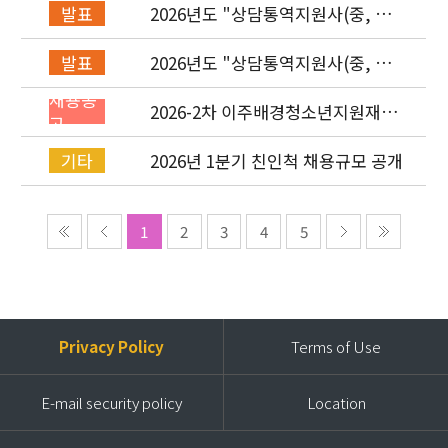
2026년도 "상담통역지원사(중, 베,
발표
러, 몽)" 면접심사 합격자 발표
2026년도 "상담통역지원사(중, 베,
발표
러, 몽)" 서류심사 합격자 발표
채용공
2026-2차 이주배경청소년지원재단
고
직원(기획운영실/사업운영부/개발
협력부) 채용공고 (~4/26)
2026년 1분기 친인척 채용규모 공개
기타
1
2
3
4
5
Privacy Policy
Terms of Use
E-mail security policy
Location