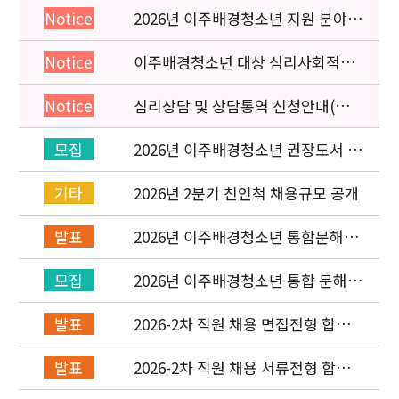
2026년 이주배경청소년 지원 분야
Notice
종사자 역량강화 교육 일정 안내
이주배경청소년 대상 심리사회적응
Notice
검사 연수동영상 개편 안내
심리상담 및 상담통역 신청안내(의뢰
Notice
서첨부)
2026년 이주배경청소년 권장도서 목
모집
록 구성을 위한 청소년 참여 이벤트
안내
2026년 2분기 친인척 채용규모 공개
기타
2026년 이주배경청소년 통합문해력
발표
교육지원사업 수행기관 선정 결과 발
표
2026년 이주배경청소년 통합 문해력
모집
교육지원 사업 위탁기관 신청 공고
2026-2차 직원 채용 면접전형 합격
발표
자 발표 및 적격심사 안내
2026-2차 직원 채용 서류전형 합격
발표
자 발표 및 면접전형 안내